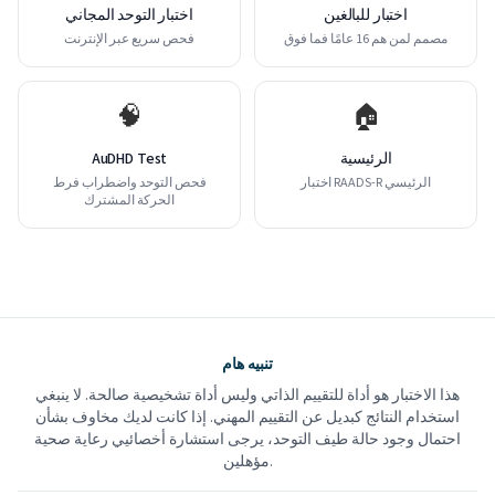
اختبار للبالغين
اختبار التوحد المجاني
مصمم لمن هم 16 عامًا فما فوق
فحص سريع عبر الإنترنت
🧠
🏠
الرئيسية
AuDHD Test
اختبار RAADS-R الرئيسي
فحص التوحد واضطراب فرط
الحركة المشترك
تنبيه هام
هذا الاختبار هو أداة للتقييم الذاتي وليس أداة تشخيصية صالحة. لا ينبغي
استخدام النتائج كبديل عن التقييم المهني. إذا كانت لديك مخاوف بشأن
احتمال وجود حالة طيف التوحد، يرجى استشارة أخصائيي رعاية صحية
مؤهلين.