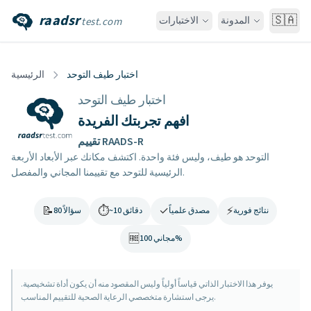
raadsr
🇸🇦
المدونة
الاختبارات
test.com
اختبار طيف التوحد
الرئيسية
اختبار طيف التوحد
افهم تجربتك الفريدة
تقييم RAADS-R
التوحد هو طيف، وليس فئة واحدة. اكتشف مكانك عبر الأبعاد الأربعة
الرئيسية للتوحد مع تقييمنا المجاني والمفصل.
📝
⏱️
✓
⚡
نتائج فورية
مصدق علمياً
~10 دقائق
80 سؤالاً
🆓
مجاني 100%
يوفر هذا الاختبار الذاتي قياساً أولياً وليس المقصود منه أن يكون أداة تشخيصية.
يرجى استشارة متخصصي الرعاية الصحية للتقييم المناسب.