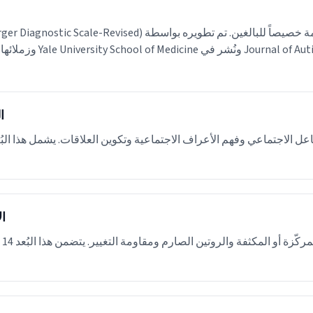
RAADS-R (Ritvo Autism Asperger Diagnostic Scale-Revised) هو
ا
ال
يُ