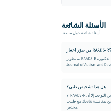
الأسئلة الشائعة
أسئلة شائعة حول منصتنا
ّر اختبار RAADS-R؟
تم تطوير RAADS-R بواسطة الدكتورة Riva Ariella Ritvo وزملائها في Yale University School of Medicine. نُشر في عام 2011 في
هل هذا تشخيص طبي؟
لا. RAADS-R هو أداة فحص مُثبتة وليس أداة تشخيص. على الرغم من حساسيته البالغة 97% في الكشف عن التوحد، إلا أن
ح بمناقشة نتائجك مع طبيب
مختص.