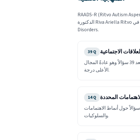
 أداة تقرير ذاتي مصممة خصيصاً للبالغين. تم تطويره بواسطة
الدكتورة Riva Ariella Ritvo وزملائها في Yale University School of Medicine ونُشر في Journal of Autism and Developmental
Disorders.
لعلاقات الاجتماعية
39
Q
يقيس الصعوبات في التفاعل الاجتماعي وفهم الأعراف الاجتماعية وتكوين العلاقات. يشمل هذا البُعد 39 سؤالاً وهو عادةً المجال
الأعلى درجة.
اهتمامات المحددة
14
Q
قيّم الاهتمامات المركّزة أو المكثفة والروتين الصارم ومقاومة التغيير. يتضمن هذا البُعد 14 سؤالاً حول أنماط الاهتمامات
والسلوكيات.