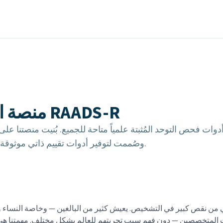
منصة اختبار RAADS-R
ات فحص التوحد المُثبتة علمياً متاحة للجميع. بُنيت منصتنا عل
وصُممت لتوفير أدوات تقييم ذاتي موثوقة ومجانية للبالغين حول العالم.
عاني من نقص كبير في التشخيص. يعيش كثير من البالغين — وخاصة النساء
ت المتخصصين — دون فهم سبب تجربتهم للعالم بشكل مختلف. مهمتنا هي 