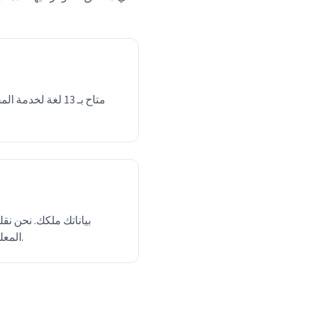
متاح بـ 13 لغة لخد
بياناتك ملكك. نحن نقلل
المعلومات الشخصية لأطراف ثالثة.