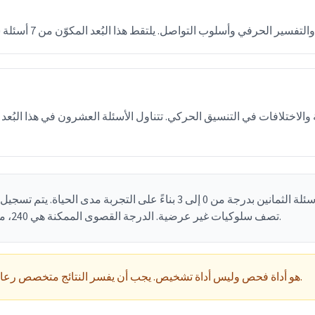
لاختلافات في التنسيق الحركي. تتناول الأسئلة العشرون في هذا البُعد
تصف سلوكيات غير عرضية. الدرجة القصوى الممكنة هي 240، مع عتبة سريرية تبلغ 65 نقطة.
RAADS-R هو أداة فحص وليس أداة تشخيص. يجب أن يفسر النتائج متخصص رعاية صحية مؤهل.