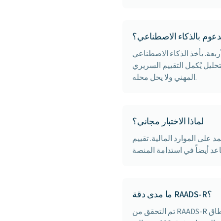
مدعوم بالذكاء الاصطناعي؟
ربعة. يأخذ الذكاء الاصطناعي
تحليل يُكمل التقييم السريري
المهني ولا يحل محله.
لماذا الاختبار مجاني؟
 تقييم RAADS-R الأساسي وتفسير الدرجات
ما مدى دقة RAADS-R؟
تم التحقق من RAADS-R بحساسية 97% (يحدد بشكل صحيح 97% من الأفراد المصابين بالتوحد). تختلف النوعية حسب نطاق