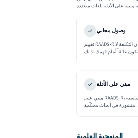
وصول مجاني
تقييم RAADS-R الأساسي مجاني دائماً. نؤمن بأن التكلفة لا
مبني على الأدلة
مبني على RAADS-R، وهو أداة مُثبتة سريرياً بحساسية
المنهجية العلمية